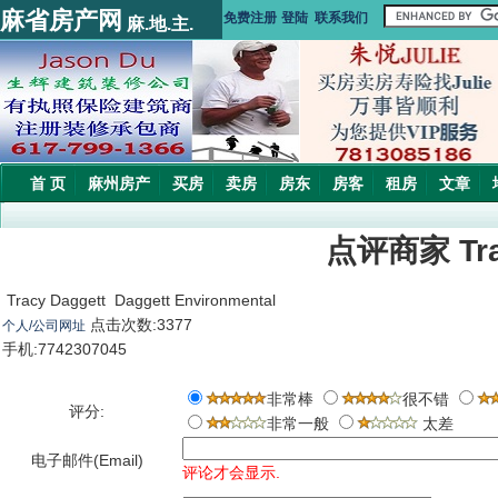
麻省房产网
免费注册
登陆
联系我们
麻.地.主.
首 页
麻州房产
买房
卖房
房东
房客
租房
文章
点评商家 Trac
Tracy Daggett Daggett Environmental
点击次数:3377
个人/公司网址
手机:7742307045
非常棒
很不错
评分:
非常一般
太差
电子邮件(Email)
评论才会显示.