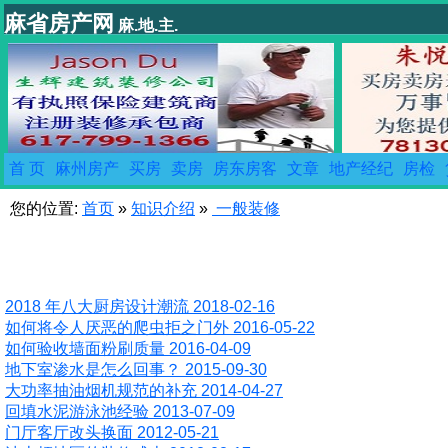
麻省房产网
麻.地.主.
首 页
麻州房产
买房
卖房
房东房客
文章
地产经纪
房检
您的位置:
首页
»
知识介绍
»
一般装修
2018 年八大厨房设计潮流 2018-02-16
如何将令人厌恶的爬虫拒之门外 2016-05-22
如何验收墙面粉刷质量 2016-04-09
地下室渗水是怎么回事？ 2015-09-30
大功率抽油烟机规范的补充 2014-04-27
回填水泥游泳池经验 2013-07-09
门厅客厅改头换面 2012-05-21