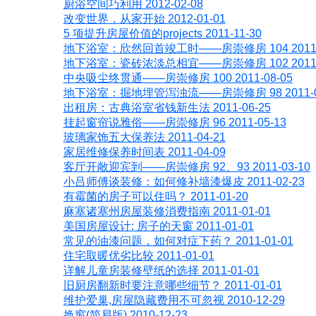
厨浴空间巧利用 2012-02-08
改变世界，从家开始 2012-01-01
5 项提升房屋价值的projects 2011-11-30
地下浴室：欣然回首竣工时——房崇修房 104 2011-0
地下浴室：瓷砖浓淡总相宜——房崇修房 102 2011-0
中央吸尘终贯通——房崇修房 100 2011-08-05
地下浴室：掘地埋管泻浊流——房崇修房 98 2011-0
出租房：古典浴室省钱新生法 2011-06-25
挂起窗帘说雅俗——房崇修房 96 2011-05-13
玻璃家饰五大保养法 2011-04-21
家居维修保养时间表 2011-04-09
客厅开敞迎宾到——房崇修房 92、93 2011-03-10
小吕师傅谈装修：如何修补墙漆爆皮 2011-02-23
有霉菌的房子可以住吗？ 2011-01-20
麻塞诸塞州房屋装修消费指南 2011-01-01
美国房屋设计: 房子的天窗 2011-01-01
常见的油漆问题，如何对症下药？ 2011-01-01
住宅取暖优劣比较 2011-01-01
详解儿童房装修壁纸的选择 2011-01-01
旧厨房翻新时要注意哪些细节？ 2011-01-01
维护爱巢,房屋隐藏费用不可忽视 2010-12-29
换窗(简易版) 2010-12-23