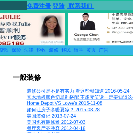
免费注册
登陆
联系我们
贷款
保险
法律
税收
装修
移民
留学
黄页
广告
一般装修
装修公司是不是有实力 看这些就知道 2016-05-24
实木地板颜色切忌乱搭配 不想变笑话一定要知道这些 20
Home Depot VS Lowe's 2015-11-08
如何让房子冬暖夏凉？ 2015-08-28
美国装修记 2013-07-24
美国也有装修难 2012-07-03
餐厅客厅齐整容 2012-04-18