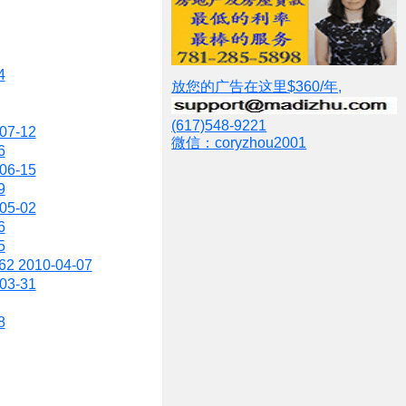
4
放您的广告在这里$360/年,
(617)548-9221
7-12
微信：coryzhou2001
6
6-15
9
5-02
6
5
10-04-07
3-31
8