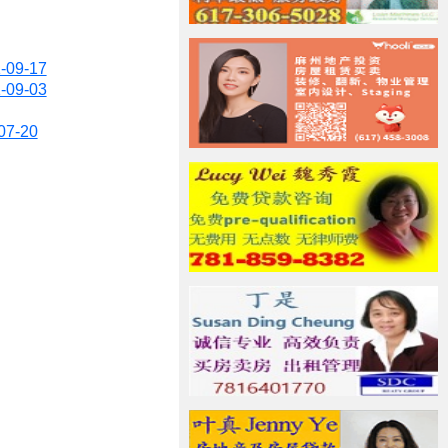
9-17
9-03
7-20