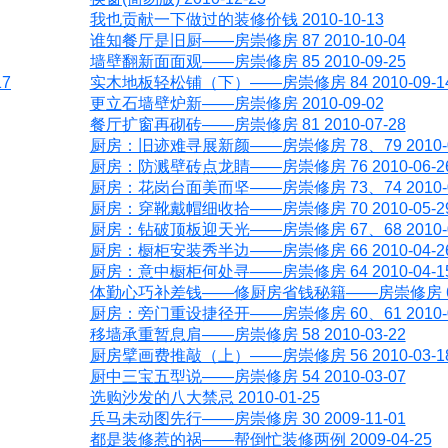
我也贡献一下做过的装修价钱 2010-10-13
谁知餐厅是旧厨——房崇修房 87 2010-10-04
墙壁翻新面面观——房崇修房 85 2010-09-25
7
实木地板轻松铺（下）——房崇修房 84 2010-09-1
更立石墙壁炉新——房崇修房 2010-09-02
餐厅扩窗再砌砖——房崇修房 81 2010-07-28
厨房：旧迹难寻展新颜——房崇修房 78、79 2010-0
厨房：防溅壁砖点龙睛——房崇修房 76 2010-06-2
厨房：花岗台面美而坚——房崇修房 73、74 2010-0
厨房：穿靴戴帽细收拾——房崇修房 70 2010-05-2
厨房：钻破顶板迎天光——房崇修房 67、68 2010-0
厨房：橱柜安装秀半边——房崇修房 66 2010-04-2
厨房：意中橱柜何处寻——房崇修房 64 2010-04-1
体勤心巧补差钱——修厨房省钱秘籍——房崇修房 62 20
厨房：旁门重设捷径开——房崇修房 60、61 2010-0
移墙承重暂息肩——房崇修房 58 2010-03-22
厨房擘画费推敲（上）——房崇修房 56 2010-03-1
厨中三宝五型说——房崇修房 54 2010-03-07
选购沙发的八大禁忌 2010-01-25
兵马未动图先行——房崇修房 30 2009-11-01
都是装修惹的祸——帮倒忙装修两例 2009-04-25