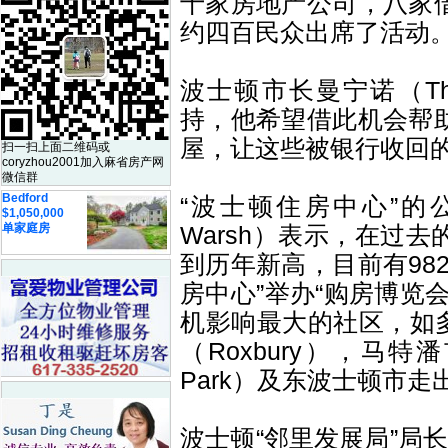
十家房地产公司，八家
约四百民众出席了活动
波士顿市长曼宁诺（Tho
持，他希望借此机会帮
屋，让这些被银行收回
扫一扫上面二维码或
coryzhou2001加入麻省房产网
微信群
Bedford
“波士顿住房中心”的公共
$1,050,000
单家庭房
Warsh）表示，在过
到历年新高，目前有98
房中心”举办“购房博览
机影响最大的社区，如多彻
（Roxbury），马
特潘
Park）及东波士顿市走
波士顿“邻里发展局”局长费