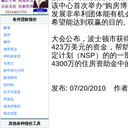
该中心首次举办“购房
发展非牟利团体能有机
各州贷款报价
希望能达到双赢的目的
麻省
加州
大会公布，波士顿市获
康州
423万美元的资金，
佛罗里达
定计划（NSP）的的一
伊利诺依州
4300万的住房资助金
马里兰
新罕布什尔州
新泽西州
纽约州
发布: 07/20/2010 
宾夕凡尼亚
罗德岛
德克萨斯州
维吉尼亚
其他各种报价工具