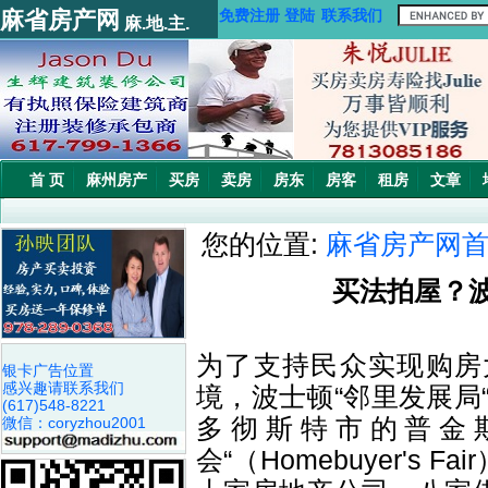
麻省房产网
免费注册
登陆
联系我们
麻.地.主.
首 页
麻州房产
买房
卖房
房东
房客
租房
文章
您的位置:
麻省房产网
买法拍屋？波
为了支持民众实现购房
银卡广告位置
感兴趣请联系我们
境，波士顿“邻里发展
局
(617)548-8221
多彻斯特市的普金
微信：coryzhou2001
会“（Homebuyer's